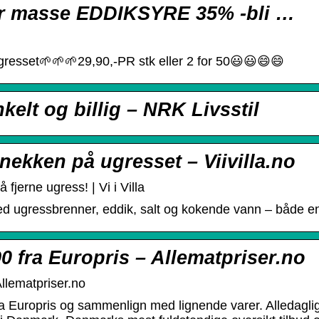
har masse EDDIKSYRE 35% -bli …
resset🌱🌱🌱29,90,-PR stk eller 2 for 50😃😃😄😄
kelt og billig – NRK Livsstil
nekken på ugresset – Viivilla.no
fjerne ugress! | Vi i Villa
ed ugressbrenner, eddik, salt og kokende vann – både enk
0 fra Europris – Allematpriser.no
Allematpriser.no
ra Europris og sammenlign med lignende varer. Alledagligv