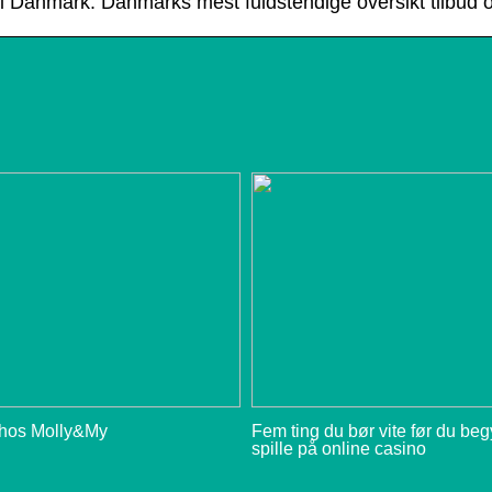
r i Danmark. Danmarks mest fuldstendige oversikt tilbud o
 hos Molly&My
Fem ting du bør vite før du be
spille på online casino