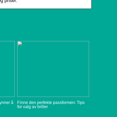
g priser.
gynner å
Finne den perfekte passformen: Tips
for valg av briller