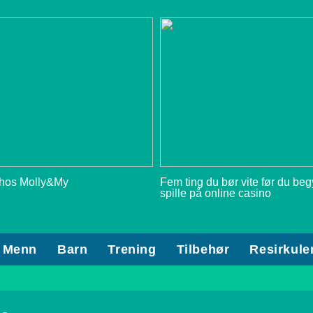
 hos Molly&My
Fem ting du bør vite før du be
spille på online casino
Menn
Barn
Trening
Tilbehør
Resirkule