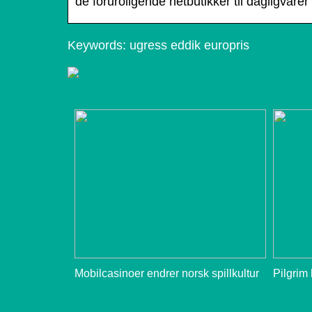
de foruroligende netbutikker til dagligvare
Keywords: ugress eddik europris
Mobilcasinoer endrer norsk spillkultur
Pilgrim