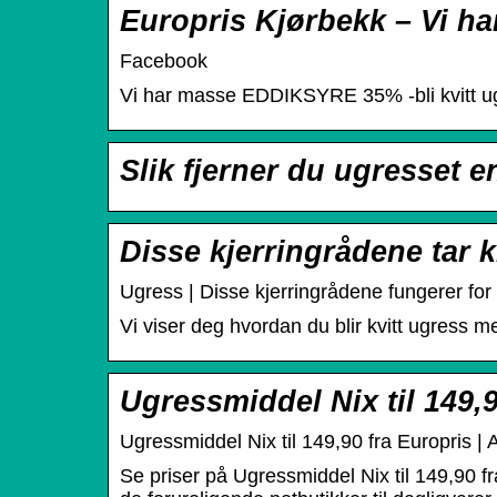
Europris Kjørbekk – Vi 
Facebook
Vi har masse EDDIKSYRE 35% -bli kvitt ug
Slik fjerner du ugresset en
Disse kjerringrådene tar k
Ugress | Disse kjerringrådene fungerer for å 
Vi viser deg hvordan du blir kvitt ugress m
Ugressmiddel Nix til 149,9
Ugressmiddel Nix til 149,90 fra Europris | 
Se priser på Ugressmiddel Nix til 149,90 f