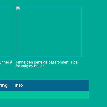
gynner å
Finne den perfekte passformen: Tips
for valg av briller
ring
Info