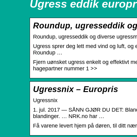
Ugress eddik europr
Roundup, ugresseddik og 
Roundup, ugresseddik og diverse ugressm
Ugress sprer deg lett med vind og luft, og e
Roundup …
Fjern uønsket ugress enkelt og effektivt 
hagepartner nummer 1 >>
Ugressnix – Europris
Ugressnix
1. jul. 2017 — SÅNN GJØR DU DET: Bland u
blandinger. … NRK.no har …
Få varene levert hjem på døren, til ditt næ