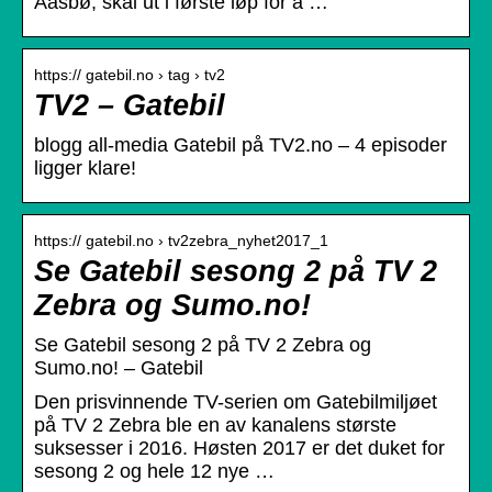
Aasbø, skal ut i første løp for å …
https:// gatebil.no › tag › tv2
TV2 – Gatebil
blogg all-media Gatebil på TV2.no – 4 episoder
ligger klare!
https:// gatebil.no › tv2zebra_nyhet2017_1
Se Gatebil sesong 2 på TV 2
Zebra og Sumo.no!
Se Gatebil sesong 2 på TV 2 Zebra og
Sumo.no! – Gatebil
Den prisvinnende TV-serien om Gatebilmiljøet
på TV 2 Zebra ble en av kanalens største
suksesser i 2016. Høsten 2017 er det duket for
sesong 2 og hele 12 nye …