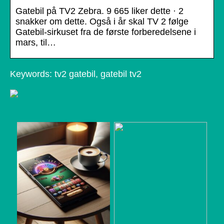
Gatebil på TV2 Zebra. 9 665 liker dette · 2
snakker om dette. Også i år skal TV 2 følge
Gatebil-sirkuset fra de første forberedelsene i
mars, til…
Keywords: tv2 gatebil, gatebil tv2