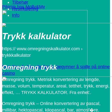
Tilbehør
Pilgrim hos Molly&My
Resirkulering
Info
Trykk kalkulator
https:// www.omregningskalkulator.com ›
trykkkalkulator
Omregning trykk
Fem ting du bør vite før du begynner å spille på online
casino
Omregning trykk. Metrisk konvertering av lengde,
masse, volum, temperatur, areal, tetthet, trykk, energi,
effekt, … TRYKK KALKULATOR. Fra enhet:.
Omregning trykk – Online konvertering av pascal,
millibar, hektopascal, kilopascal, bar, atmosf�re.