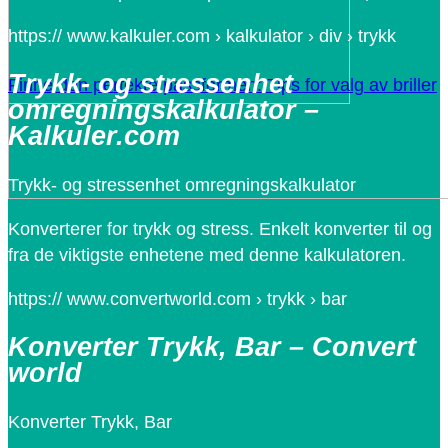
https:// www.kalkuler.com › kalkulator › div › trykk
Trykk- og stressenhet
Finne den perfekte passformen: Tips for valg av briller
omregningskalkulator –
Kalkuler.com
Trykk- og stressenhet omregningskalkulator
Konverterer for trykk og stress. Enkelt konverter til og
fra de viktigste enhetene med denne kalkulatoren.
https:// www.convertworld.com › trykk › bar
Konverter Trykk, Bar – Convert
world
Konverter Trykk, Bar