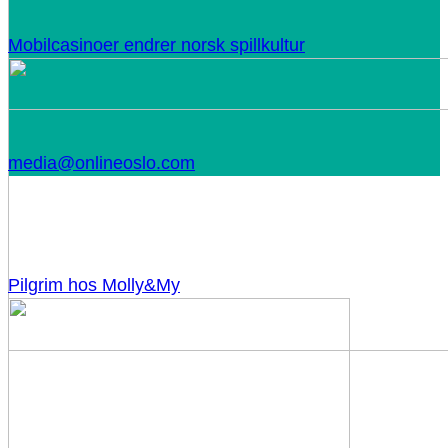
Mobilcasinoer endrer norsk spillkultur
media@onlineoslo.com
Pilgrim hos Molly&My