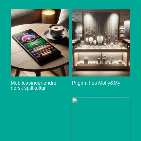
Mobilcasinoer endrer
Pilgrim hos Molly&My
norsk spillkultur