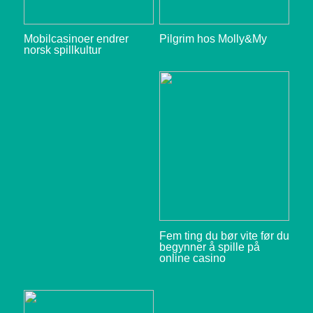
Mobilcasinoer endrer
Pilgrim hos Molly&My
norsk spillkultur
Fem ting du bør vite før du
begynner å spille på
online casino