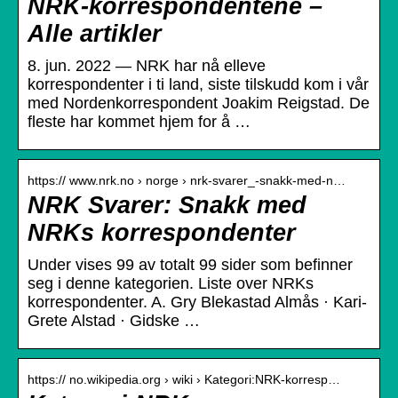
NRK-korrespondentene –
Alle artikler
8. jun. 2022 — NRK har nå elleve
korrespondenter i ti land, siste tilskudd kom i vår
med Nordenkorrespondent Joakim Reigstad. De
fleste har kommet hjem for å …
https:// www.nrk.no › norge › nrk-svarer_-snakk-med-n…
NRK Svarer: Snakk med
NRKs korrespondenter
Under vises 99 av totalt 99 sider som befinner
seg i denne kategorien. Liste over NRKs
korrespondenter. A. Gry Blekastad Almås · Kari-
Grete Alstad · Gidske …
https:// no.wikipedia.org › wiki › Kategori:NRK-korresp…