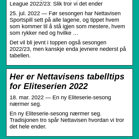
League 2022/23: Slik tror vi det ender
25. jul. 2022 — Før sesongen har Nettavisen
Sportspill sett på alle lagene, og tippet hvem
som kommer til å stå igjen som mestere, hvem
som rykker ned og hvilke …
Det vil bli jevnt i toppen også sesongen
2022/23, men kanskje enda jevnere nederst på
tabellen.
Her er Nettavisens tabelltips
for Eliteserien 2022
18. mar. 2022 — En ny Eliteserie-sesong
nærmer seg.
En ny Eliteserie-sesong nærmer seg.
Tradisjonen tro spår Nettavisen hvordan vi tror
det hele ender.