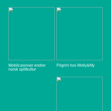
Mobilcasinoer endrer
Pilgrim hos Molly&My
norsk spillkultur