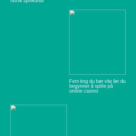
norsk spillkultur
Fem ting du bør vite før du
begynner å spille på
online casino