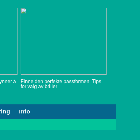
gynner å
Finne den perfekte passformen: Tips
for valg av briller
ring
Info