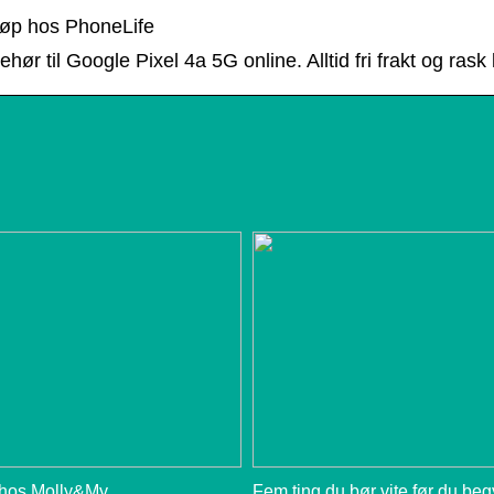
jøp hos PhoneLife
hør til Google Pixel 4a 5G online. Alltid fri frakt og rask
 hos Molly&My
Fem ting du bør vite før du be