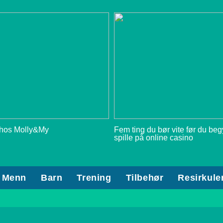
 hos Molly&My
Fem ting du bør vite før du be
spille på online casino
Menn
Barn
Trening
Tilbehør
Resirkule