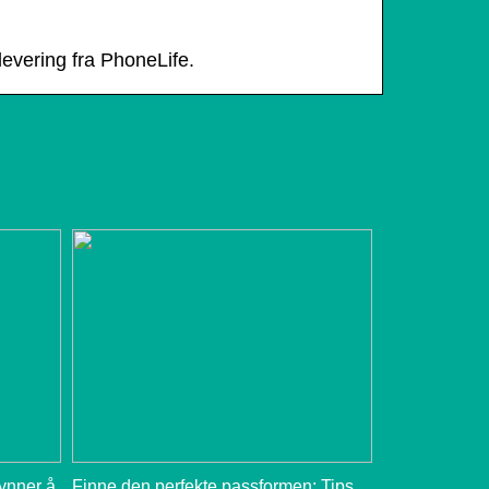
 levering fra PhoneLife.
gynner å
Finne den perfekte passformen: Tips