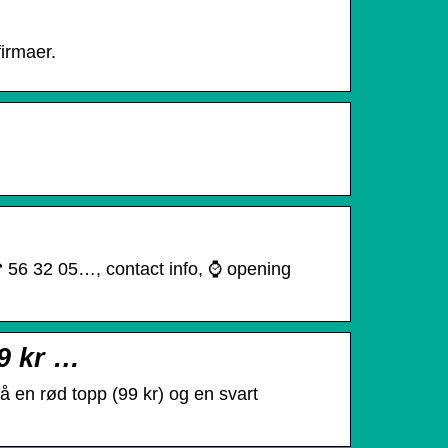
irmaer.
☎ 56 32 05…, contact info, ⌚ opening
99 kr …
på en rød topp (99 kr) og en svart