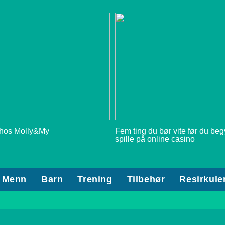
 hos Molly&My
Fem ting du bør vite før du be
spille på online casino
Menn
Barn
Trening
Tilbehør
Resirkule