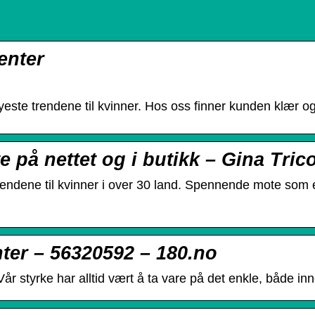
enter
yeste trendene til kvinner. Hos oss finner kunden klær og t
 på nettet og i butikk – Gina Tric
dene til kvinner i over 30 land. Spennende mote som er f
nter – 56320592 – 180.no
Vår styrke har alltid vært å ta vare på det enkle, både in