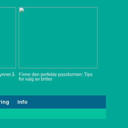
gynner å
Finne den perfekte passformen: Tips
for valg av briller
ring
Info