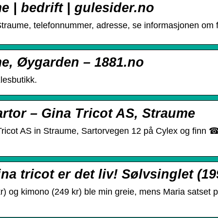
e | bedrift | gulesider.no
 Straume, telefonnummer, adresse, se informasjonen om f
me, Øygarden – 1881.no
lesbutikk.
artor – Gina Tricot AS, Straume
 Tricot AS in Straume, Sartorvegen 12 på Cylex og finn 
a tricot er det liv! Sølvsinglet (1
9 kr) og kimono (249 kr) ble min greie, mens Maria satset 