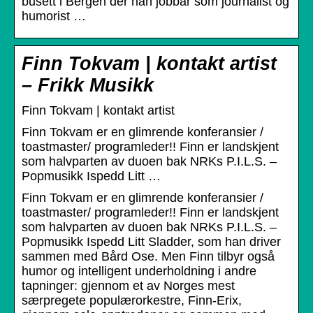
busett i Bergen der han jobbar som journalist og
humorist …
Finn Tokvam | kontakt artist
– Frikk Musikk
Finn Tokvam | kontakt artist
Finn Tokvam er en glimrende konferansier /
toastmaster/ programleder!! Finn er landskjent
som halvparten av duoen bak NRKs P.I.L.S. –
Popmusikk Ispedd Litt …
Finn Tokvam er en glimrende konferansier /
toastmaster/ programleder!! Finn er landskjent
som halvparten av duoen bak NRKs P.I.L.S. –
Popmusikk Ispedd Litt Sladder, som han driver
sammen med Bård Ose. Men Finn tilbyr også
humor og intelligent underholdning i andre
tapninger: gjennom et av Norges mest
særpregete populærorkestre, Finn-Erix,