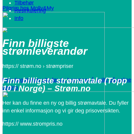
Tilbehør
Pilgrim hos Molly&My
Resirkulering
Info
Finn billigste
strømleverandør
https:// strøm.no › strømpriser
Finn billigste strømavtale (Topp
Fem ting du bør vite før du begynner å spille på online
10 i Norge) – Strøm.no
casino
Her kan du finne en ny og billig strømavtale. Du fyller
inn enkel informasjon og vi gir deg prisoversikten.
https:// www.strompris.no