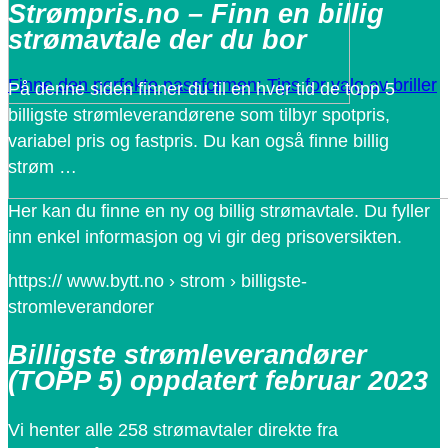
Strømpris.no – Finn en billig
strømavtale der du bor
Finne den perfekte passformen: Tips for valg av briller
På denne siden finner du til en hver tid de topp 5
billigste strømleverandørene som tilbyr spotpris,
variabel pris og fastpris. Du kan også finne billig
strøm …
Her kan du finne en ny og billig strømavtale. Du fyller
inn enkel informasjon og vi gir deg prisoversikten.
https:// www.bytt.no › strom › billigste-
stromleverandorer
Billigste strømleverandører
(TOPP 5) oppdatert februar 2023
Vi henter alle 258 strømavtaler direkte fra