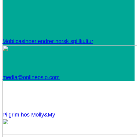
Mobilcasinoer endrer norsk spillkultur
media@onlineoslo.com
Pilgrim hos Molly&My