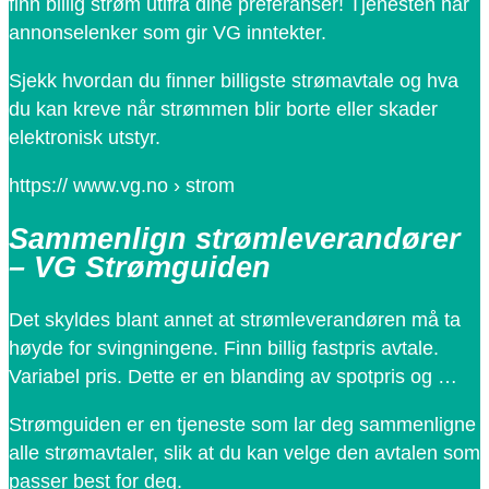
finn billig strøm utifra dine preferanser! Tjenesten har
annonselenker som gir VG inntekter.
Sjekk hvordan du finner billigste strømavtale og hva
du kan kreve når strømmen blir borte eller skader
elektronisk utstyr.
https:// www.vg.no › strom
Sammenlign strømleverandører
– VG Strømguiden
Det skyldes blant annet at strømleverandøren må ta
høyde for svingningene. Finn billig fastpris avtale.
Variabel pris. Dette er en blanding av spotpris og …
Strømguiden er en tjeneste som lar deg sammenligne
alle strømavtaler, slik at du kan velge den avtalen som
passer best for deg.