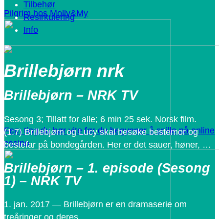
Tilbehør
Pilgrim hos Molly&My
Resirkulering
Info
Brillebjørn nrk
Brillebjørn – NRK TV
Sesong 3; Tillatt for alle; 6 min 25 sek. Norsk film.
Fem ting du bør vite før du begynner å spille på online
(1:7) Brillebjørn og Lucy skal besøke bestemor og
casino
bestefar på bondegården. Her er det sauer, høner, …
Brillebjørn – 1. episode (Sesong
1) – NRK TV
1. jan. 2017 — Brillebjørn er en dramaserie om
treåringer og deres …