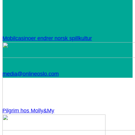
Mobilcasinoer endrer norsk spillkultur
media@onlineoslo.com
Pilgrim hos Molly&My